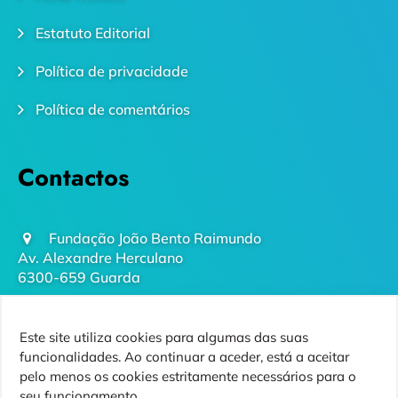
Estatuto Editorial
Política de privacidade
Política de comentários
Contactos
Fundação João Bento Raimundo
Av. Alexandre Herculano
6300-659 Guarda
geral@futurodaguarda.pt
Este site utiliza cookies para algumas das suas
271 220 410
funcionalidades. Ao continuar a aceder, está a aceitar
(chamada para rede fixa nacional)
pelo menos os cookies estritamente necessários para o
seu funcionamento.