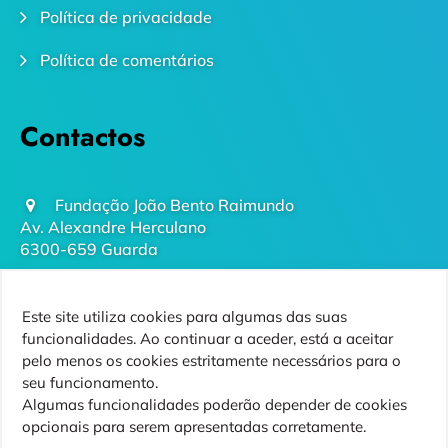
Política de privacidade
Política de comentários
Contactos
Fundação João Bento Raimundo
Av. Alexandre Herculano
6300-659 Guarda
geral@futurodaguarda.pt
Este site utiliza cookies para algumas das suas
271 220 410
funcionalidades. Ao continuar a aceder, está a aceitar
(chamada para rede fixa nacional)
pelo menos os cookies estritamente necessários para o
seu funcionamento.
Algumas funcionalidades poderão depender de cookies
opcionais para serem apresentadas corretamente.
Siga-nos