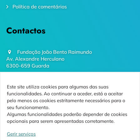
Política de comentários
Contactos
Fundação João Bento Raimundo
Av. Alexandre Herculano
6300-659 Guarda
geral@futurodaguarda.pt
Este site utiliza cookies para algumas das suas
271 220 410
funcionalidades. Ao continuar a aceder, está a aceitar
(chamada para rede fixa nacional)
pelo menos os cookies estritamente necessários para o
seu funcionamento.
Algumas funcionalidades poderão depender de cookies
opcionais para serem apresentadas corretamente.
Siga-nos
Gerir serviços