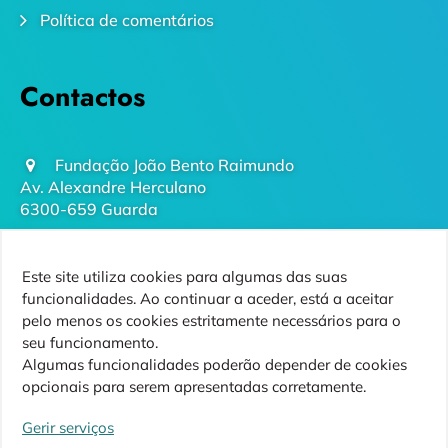
Política de comentários
Contactos
Fundação João Bento Raimundo
Av. Alexandre Herculano
6300-659 Guarda
geral@futurodaguarda.pt
Este site utiliza cookies para algumas das suas
271 220 410
funcionalidades. Ao continuar a aceder, está a aceitar
(chamada para rede fixa nacional)
pelo menos os cookies estritamente necessários para o
seu funcionamento.
Algumas funcionalidades poderão depender de cookies
opcionais para serem apresentadas corretamente.
Siga-nos
Gerir serviços