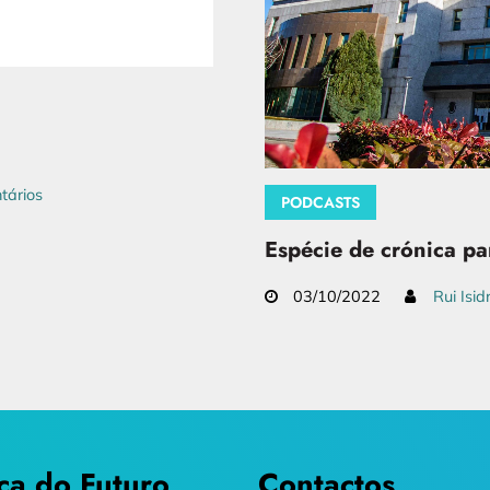
tários
PODCASTS
Espécie de crónica pa
03/10/2022
Rui Isid
ca do Futuro
Contactos