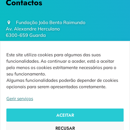
Contactos
Fundação João Bento Raimundo
Av. Alexandre Herculano
6300-659 Guarda
geral@futurodaguarda.pt
Este site utiliza cookies para algumas das suas
271 220 410
funcionalidades. Ao continuar a aceder, está a aceitar
(chamada para rede fixa nacional)
pelo menos os cookies estritamente necessários para o
seu funcionamento.
Algumas funcionalidades poderão depender de cookies
opcionais para serem apresentadas corretamente.
Siga-nos
Gerir serviços
ACEITAR
RECUSAR