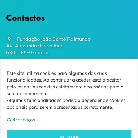
Contactos
Fundação João Bento Raimundo
Av. Alexandre Herculano
6300-659 Guarda
geral@futurodaguarda.pt
Este site utiliza cookies para algumas das suas
271 220 410
funcionalidades. Ao continuar a aceder, está a aceitar
(chamada para rede fixa nacional)
pelo menos os cookies estritamente necessários para o
seu funcionamento.
Algumas funcionalidades poderão depender de cookies
opcionais para serem apresentadas corretamente.
Siga-nos
Gerir serviços
ACEITAR