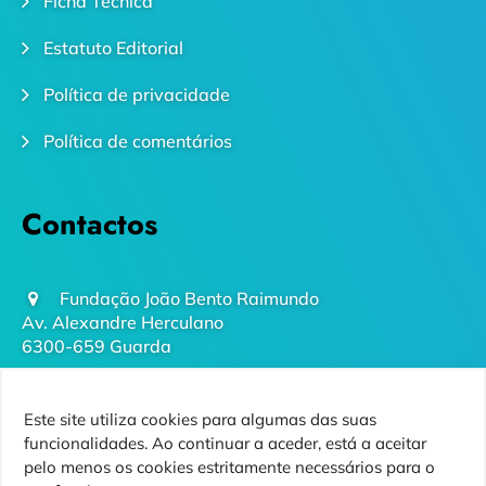
Ficha Técnica
Estatuto Editorial
Política de privacidade
Política de comentários
Contactos
Fundação João Bento Raimundo
Av. Alexandre Herculano
6300-659 Guarda
geral@futurodaguarda.pt
Este site utiliza cookies para algumas das suas
271 220 410
funcionalidades. Ao continuar a aceder, está a aceitar
(chamada para rede fixa nacional)
pelo menos os cookies estritamente necessários para o