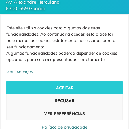
Av. Alexandre Herculano
6300-659 Guarda
geral@futurodaguarda.pt
Este site utiliza cookies para algumas das suas
271 220 410
funcionalidades. Ao continuar a aceder, está a aceitar
(chamada para rede fixa nacional)
pelo menos os cookies estritamente necessários para o
seu funcionamento.
Algumas funcionalidades poderão depender de cookies
opcionais para serem apresentadas corretamente.
Siga-nos
Gerir serviços
ACEITAR
RECUSAR
Copyright ©
Futuro da Guarda
VER PREFERÊNCIAS
Design by
Ensiguarda
Política de privacidade