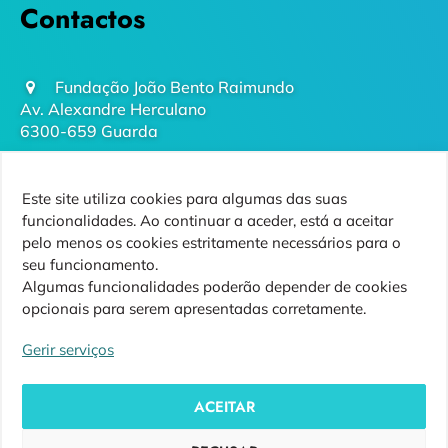
Contactos
Fundação João Bento Raimundo
Av. Alexandre Herculano
6300-659 Guarda
geral@futurodaguarda.pt
Este site utiliza cookies para algumas das suas
271 220 410
funcionalidades. Ao continuar a aceder, está a aceitar
(chamada para rede fixa nacional)
pelo menos os cookies estritamente necessários para o
seu funcionamento.
Algumas funcionalidades poderão depender de cookies
opcionais para serem apresentadas corretamente.
Siga-nos
Gerir serviços
ACEITAR