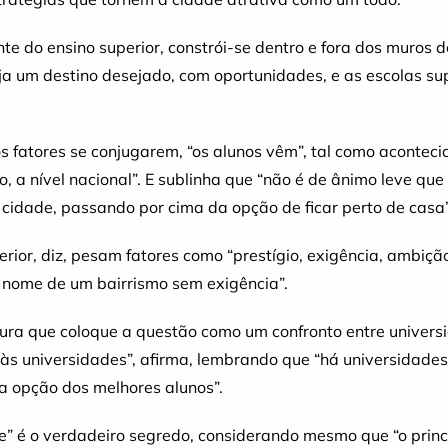
e do ensino superior, constrói-se dentro e fora dos muros do
ja um destino desejado, com oportunidades, e as escolas su
 fatores se conjugarem, “os alunos vêm”, tal como acontecia n
o, a nível nacional”. E sublinha que “não é de ânimo leve qu
a cidade, passando por cima da opção de ficar perto de casa”
rior, diz, pesam fatores como “prestígio, exigência, ambição 
m nome de um bairrismo sem exigência”.
ra que coloque a questão como um confronto entre universid
 às universidades”, afirma, lembrando que “há universidad
ra opção dos melhores alunos”.
te” é o verdadeiro segredo, considerando mesmo que “o princ