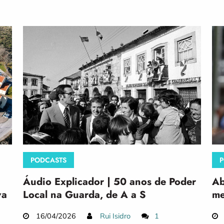
PODCASTS
P
Áudio Explicador | 50 anos de Poder
Ab
va
Local na Guarda, de A a S
me
16/04/2026
Rui Isidro
1