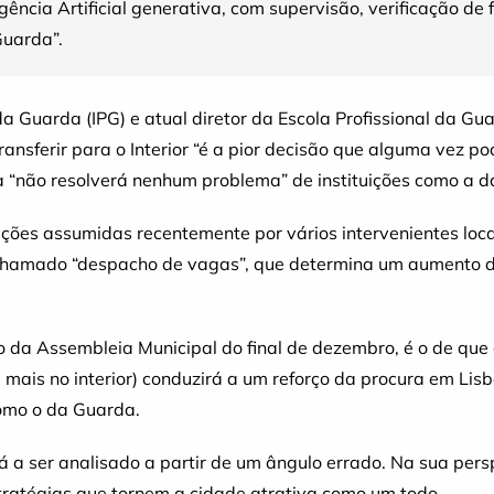
igência Artificial generativa, com supervisão, verificação de 
Guarda”.
 da Guarda (IPG) e atual diretor da Escola Profissional da G
transferir para o Interior “é a pior decisão que alguma vez
da “não resolverá nenhum problema” de instituições como a 
ões assumidas recentemente por vários intervenientes loca
chamado “despacho de vagas”, que determina um aumento de
 da Assembleia Municipal do final de dezembro, é o de que 
e mais no interior) conduzirá a um reforço da procura em Lis
como o da Guarda.
 a ser analisado a partir de um ângulo errado. Na sua per
stratégias que tornem a cidade atrativa como um todo.