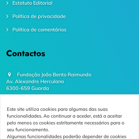
Estatuto Editorial
Política de privacidade
Política de comentários
Contactos
Fundação João Bento Raimundo
Av. Alexandre Herculano
6300-659 Guarda
geral@futurodaguarda.pt
Este site utiliza cookies para algumas das suas
271 220 410
funcionalidades. Ao continuar a aceder, está a aceitar
(chamada para rede fixa nacional)
pelo menos os cookies estritamente necessários para o
seu funcionamento.
Algumas funcionalidades poderão depender de cookies