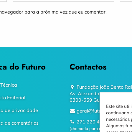
 navegador para a próxima vez que eu comentar.
ca do Futuro
Contactos
 Técnica
Fundação João Bento Ra
Av. Alexandre Herculano
uto Editorial
6300-659 Guarda
Este site ut
ica de privacidade
geral@futurodaguarda.p
continuar a 
necessários
271 220 410
ica de comentários
Algumas fun
(chamada para rede fixa nacional