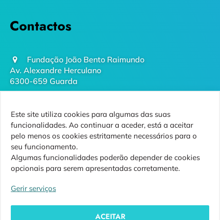
Contactos
Fundação João Bento Raimundo
Av. Alexandre Herculano
6300-659 Guarda
geral@futurodaguarda.pt
Este site utiliza cookies para algumas das suas
271 220 410
funcionalidades. Ao continuar a aceder, está a aceitar
(chamada para rede fixa nacional)
pelo menos os cookies estritamente necessários para o
seu funcionamento.
Algumas funcionalidades poderão depender de cookies
opcionais para serem apresentadas corretamente.
Siga-nos
Gerir serviços
ACEITAR