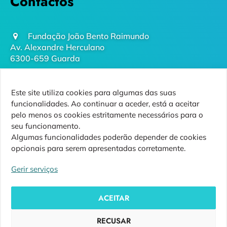
Contactos
Fundação João Bento Raimundo
Av. Alexandre Herculano
6300-659 Guarda
geral@futurodaguarda.pt
Este site utiliza cookies para algumas das suas
271 220 410
funcionalidades. Ao continuar a aceder, está a aceitar
(chamada para rede fixa nacional)
pelo menos os cookies estritamente necessários para o
seu funcionamento.
Algumas funcionalidades poderão depender de cookies
opcionais para serem apresentadas corretamente.
Siga-nos
Gerir serviços
ACEITAR
RECUSAR