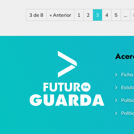
3 de 8
« Anterior
1
2
3
4
5
…
Acer
Ficha
Estat
Polít
Polít