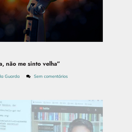
a, não me sinto velha”
da Guarda
Sem comentários