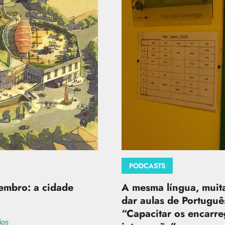
PODCASTS
A mesma língua, muitas
embro: a cidade
dar aulas de Português
“Capacitar os encarr
ios