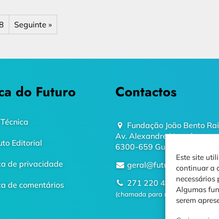
8
Seguinte »
ca do Futuro
Contactos
 Técnica
Fundação João Bento Ra
Av. Alexandre Herculano
uto Editorial
6300-659 Guarda
Este site ut
ica de privacidade
geral@futurodaguarda.p
continuar a 
necessários
271 220 410
ica de comentários
Algumas fun
(chamada para rede fixa nacional
serem apres