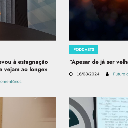
PODCASTS
evou à estagnação
“Apesar de já ser velh
ue vejam ao longe»
16/08/2024
Futuro 
omentários