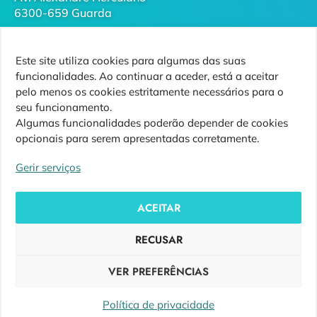
6300-659 Guarda
geral@futurodaguarda.pt
Este site utiliza cookies para algumas das suas
271 220 410
funcionalidades. Ao continuar a aceder, está a aceitar
(chamada para rede fixa nacional)
pelo menos os cookies estritamente necessários para o
seu funcionamento.
Algumas funcionalidades poderão depender de cookies
opcionais para serem apresentadas corretamente.
Siga-nos
Gerir serviços
ACEITAR
RECUSAR
Copyright ©
Futuro da Guarda
VER PREFERÊNCIAS
Design by
Ensiguarda
Política de privacidade