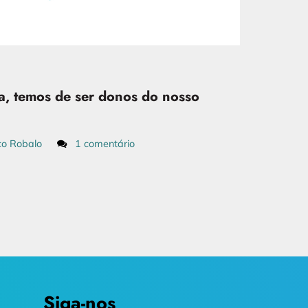
a, temos de ser donos do nosso
co Robalo
1 comentário
Siga-nos