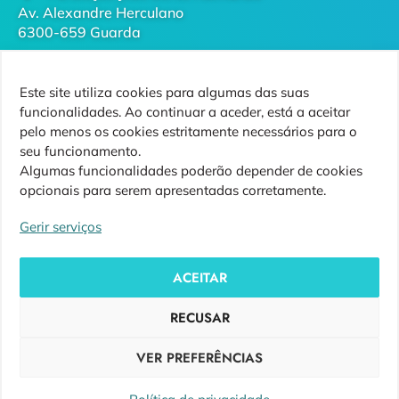
Av. Alexandre Herculano
6300-659 Guarda
geral@futurodaguarda.pt
Este site utiliza cookies para algumas das suas
271 220 410
funcionalidades. Ao continuar a aceder, está a aceitar
(chamada para rede fixa nacional)
pelo menos os cookies estritamente necessários para o
seu funcionamento.
Algumas funcionalidades poderão depender de cookies
opcionais para serem apresentadas corretamente.
Siga-nos
Gerir serviços
ACEITAR
RECUSAR
Copyright ©
Futuro da Guarda
VER PREFERÊNCIAS
Design by
Ensiguarda