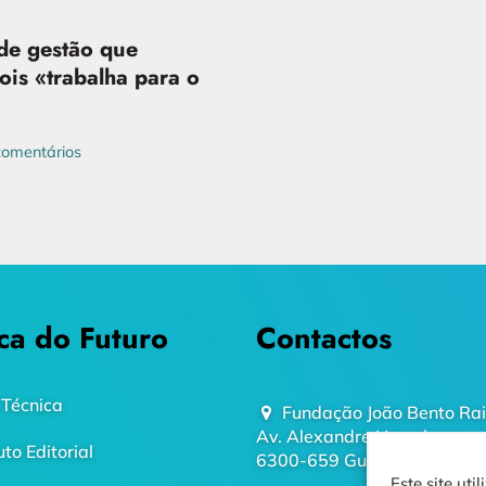
de gestão que
ois «trabalha para o
omentários
ca do Futuro
Contactos
 Técnica
Fundação João Bento Ra
Av. Alexandre Herculano
uto Editorial
6300-659 Guarda
Este site ut