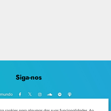
Siga-nos
imundo
iliza cookies para algumas das suas funcionalidades. Ao