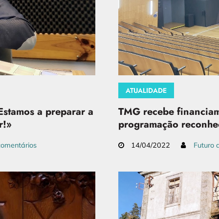
ATUALIDADE
Estamos a preparar a
TMG recebe financiam
r!»
programação reconhec
omentários
14/04/2022
Futuro 