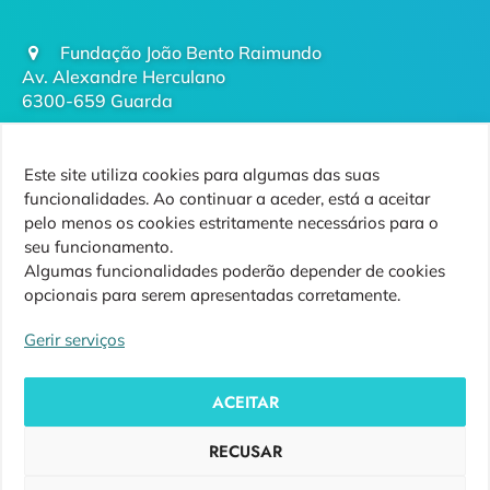
Fundação João Bento Raimundo
Av. Alexandre Herculano
6300-659 Guarda
geral@futurodaguarda.pt
Este site utiliza cookies para algumas das suas
271 220 410
funcionalidades. Ao continuar a aceder, está a aceitar
(chamada para rede fixa nacional)
pelo menos os cookies estritamente necessários para o
seu funcionamento.
Algumas funcionalidades poderão depender de cookies
opcionais para serem apresentadas corretamente.
Siga-nos
Gerir serviços
ACEITAR
RECUSAR