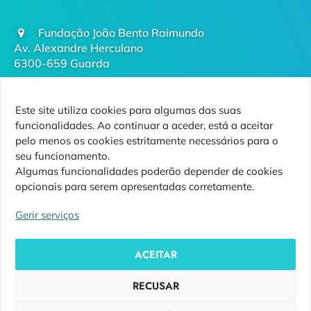
Fundação João Bento Raimundo
Av. Alexandre Herculano
6300-659 Guarda
geral@futurodaguarda.pt
Este site utiliza cookies para algumas das suas
271 220 410
funcionalidades. Ao continuar a aceder, está a aceitar
(chamada para rede fixa nacional)
pelo menos os cookies estritamente necessários para o
seu funcionamento.
Algumas funcionalidades poderão depender de cookies
opcionais para serem apresentadas corretamente.
Siga-nos
Gerir serviços
ACEITAR
RECUSAR