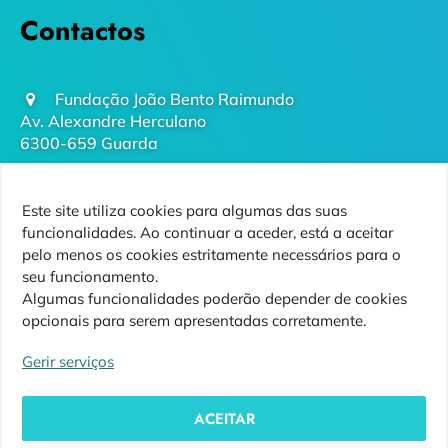
Contactos
Fundação João Bento Raimundo
Av. Alexandre Herculano
6300-659 Guarda
geral@futurodaguarda.pt
Este site utiliza cookies para algumas das suas
271 220 410
funcionalidades. Ao continuar a aceder, está a aceitar
(chamada para rede fixa nacional)
pelo menos os cookies estritamente necessários para o
seu funcionamento.
Algumas funcionalidades poderão depender de cookies
opcionais para serem apresentadas corretamente.
Siga-nos
Gerir serviços
ACEITAR